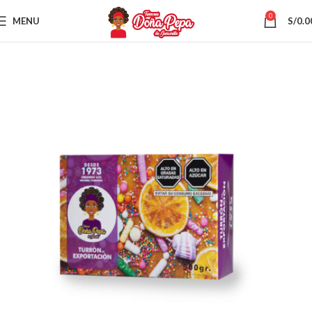
0
MENU
S/
0.0