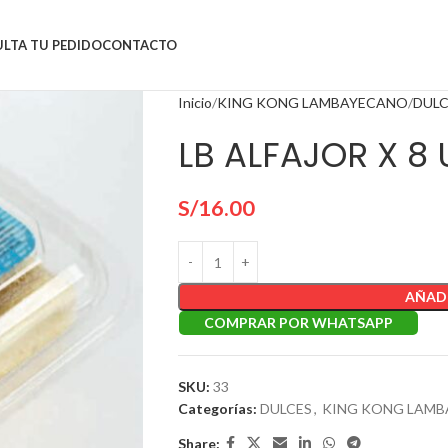
LTA TU PEDIDO
CONTACTO
Inicio
KING KONG LAMBAYECANO
DULC
LB ALFAJOR X 8
S/
16.00
AÑADI
COMPRAR POR WHATSAPP
SKU:
33
Categorías:
DULCES
,
KING KONG LAM
Share: