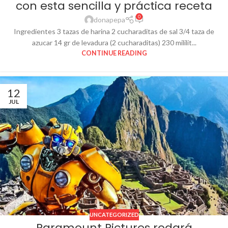
con esta sencilla y práctica receta
0
donapepa
Ingredientes 3 tazas de harina 2 cucharaditas de sal 3/4 taza de
azucar 14 gr de levadura (2 cucharaditas) 230 mililit...
CONTINUE READING
12
JUL
UNCATEGORIZED
Paramount Pictures rodará