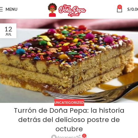
0
MENU
S/
0.0
12
JUL
UNCATEGORIZED
Turrón de Doña Pepa: la historia
detrás del delicioso postre de
octubre
0
donapepa