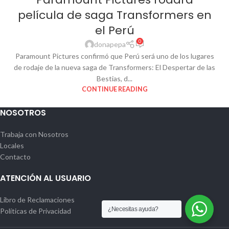
película de saga Transformers en
el Perú
0
donapepa
Paramount Pictures confirmó que Perú será uno de los lugares
de rodaje de la nueva saga de Transformers: El Despertar de las
Bestias, d...
CONTINUE READING
NOSOTROS
Trabaja con Nosotros
Locales
Contacto
ATENCIÓN AL USUARIO
Libro de Reclamaciones
¿Necesitas ayuda?
Políticas de Privacidad