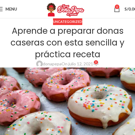
0
MENU
S/
0.0
UNCATEGORIZED
Aprende a preparar donas
caseras con esta sencilla y
práctica receta
0
donapepa
On julio 12, 2021